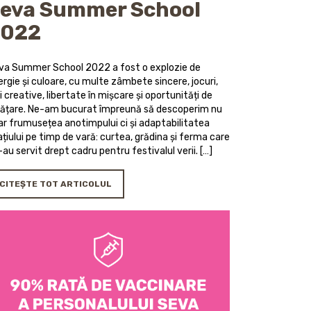
eva Summer School
2022
va Summer School 2022 a fost o explozie de
rgie și culoare, cu multe zâmbete sincere, jocuri,
i creative, libertate în mișcare și oportunități de
vățare. Ne-am bucurat împreună să descoperim nu
ar frumusețea anotimpului ci și adaptabilitatea
țiului pe timp de vară: curtea, grădina şi ferma care
au servit drept cadru pentru festivalul verii. […]
CITEȘTE TOT ARTICOLUL