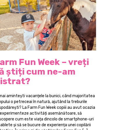
arm Fun Week – vreți
ă știți cum ne-am
istrat?
 mai amintești vacanțele la bunici, când majoritatea
pului o petreceai în natură, ajutând la treburile
spodărești? La Farm Fun Week copiii au avut ocazia
 experimenteze activități asemănătoare, să
scopere cum este viața dincolo de smartphone-uri
tablete și să se bucure de experiența unei copilării