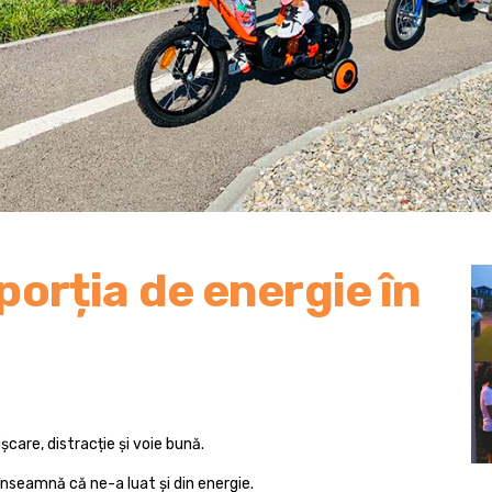
orția de energie în
are, distracție și voie bună.
nseamnă că ne-a luat și din energie.