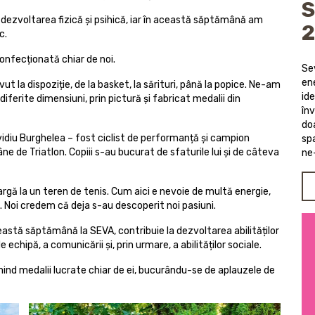
S
 dezvoltarea fizică și psihică, iar în această săptămână am
c.
onfecționată chiar de noi.
Se
ene
ut la dispoziție, de la basket, la sărituri, până la popice. Ne-am
ide
diferite dimensiuni, prin pictură și fabricat medalii din
în
do
vidiu Burghelea – fost ciclist de performanță și campion
spa
e de Triatlon. Copiii s-au bucurat de sfaturile lui și de câteva
ne-
argă la un teren de tenis. Cum aici e nevoie de multă energie,
. Noi credem că deja s-au descoperit noi pasiuni.
eastă săptămână la SEVA, contribuie la dezvoltarea abilităților
de echipă, a comunicării și, prin urmare, a abilităților sociale.
mind medalii lucrate chiar de ei, bucurându-se de aplauzele de