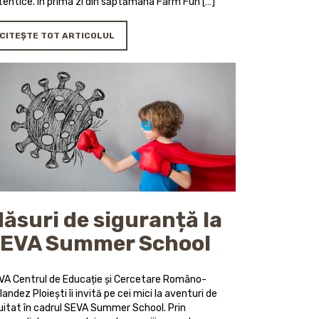
tentice. În prima zi din săptămâna Farm Fun […]
CITEȘTE TOT ARTICOLUL
ăsuri de siguranță la
EVA Summer School
VA Centrul de Educație și Cercetare Româno-
landez Ploiești îi invită pe cei mici la aventuri de
uitat în cadrul SEVA Summer School. Prin