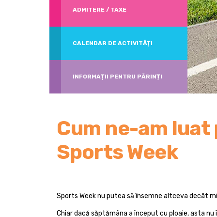
ADMITERE / TAXE
CALENDAR DE ACTIVITĂȚI
INFORMAȚII PENTRU PĂRINȚI
Cum ne-am luat p
Sports Week
Sports Week nu putea să însemne altceva decât mișc
Chiar dacă săptămâna a început cu ploaie, asta nu î