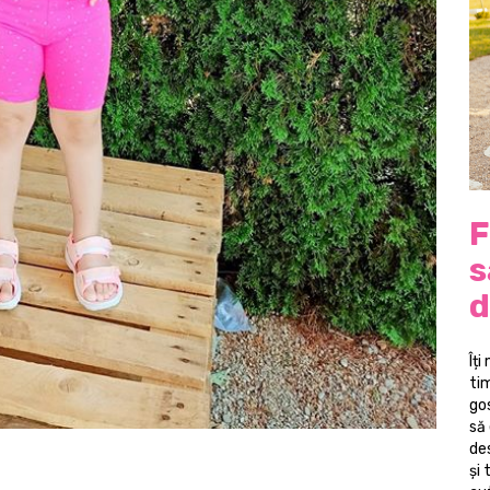
F
s
d
Îți
tim
go
să
de
și 