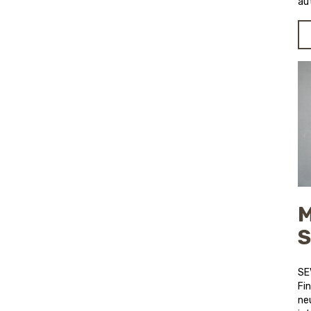
au
M
S
SE
Fin
ne