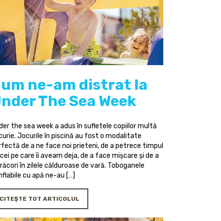
um ne-am distrat la
nder The Sea Week
der the sea week a adus în sufletele copiilor multă
urie. Jocurile în piscină au fost o modalitate
rfectă de a ne face noi prieteni, de a petrece timpul
cei pe care îi aveam deja, de a face mișcare și de a
răcori în zilele călduroase de vară. Toboganele
flabile cu apă ne-au […]
CITEȘTE TOT ARTICOLUL