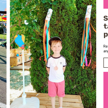
S
t
p
Ra
an