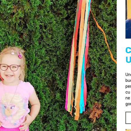
C
U
Un
buc
pe
cu 
ne 
gon