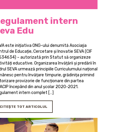
egulament intern
eva Edu
VA este inițiativa ONG-ului denumită Asociaţia
ntrul de Educație, Cercetare și Inovatie SEVA (CIF
534634) – autorizată prin Statut să organizeze
ivități educative. Organizarea învățării și predării în
drul SEVA urmează principiile Curriculumului național
mânesc pentru învățare timpurie, grădinița primind
torizare provizorie de funcționare din partea
ACIP începând din anul școlar 2020-2021.
gulament intern complet […]
CITEȘTE TOT ARTICOLUL