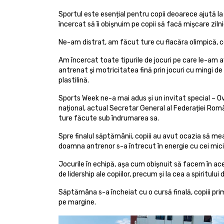
Sportul este esențial pentru copii deoarece ajută la
încercat să îi obișnuim pe copii să facă mișcare zilni
Ne-am distrat, am făcut ture cu flacăra olimpică, c
Am încercat toate tipurile de jocuri pe care le-am av
antrenat și motricitatea fină prin jocuri cu mingi de 
plastilină.
Sports Week ne-a mai adus și un invitat special – O
național, actual Secretar General al Federației Român
ture făcute sub îndrumarea sa.
Spre finalul săptămânii, copiii au avut ocazia să me
doamna antrenor s-a întrecut în energie cu cei mici
Jocurile în echipă, așa cum obișnuit să facem în ac
de lidership ale copiilor, precum și la cea a spiritului 
Săptămâna s-a încheiat cu o cursă finală, copiii pri
pe margine.