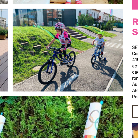
R
S
SE
Ce
41
act
ca
ro
Au
AR
Re